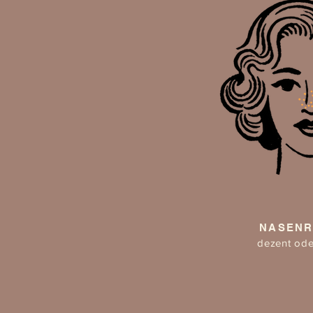
NASEN
dezent oder