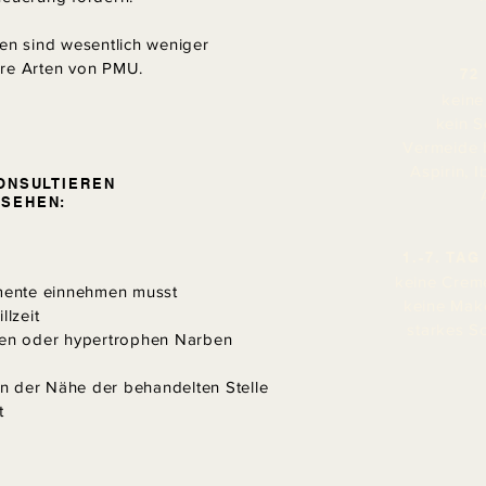
n sind wesentlich weniger
ere Arten von PMU.
72
keine
kein S
Vermeide b
Aspirin, 
ONSULTIEREN
BSEHEN:
1.-7. TA
keine Creme
mente einnehmen musst
keine Mak
llzeit
starkes S
iden oder hypertrophen Narben
 in der Nähe der behandelten Stelle
t