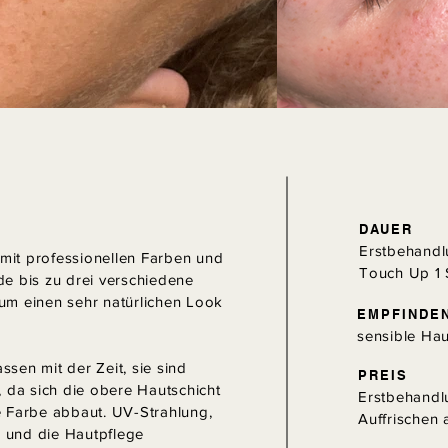
DAUER
Erstbehandl
it professionellen Farben und
Touch Up 1 
e bis zu drei verschiedene
, um einen sehr natürlichen Look
EMPFINDE
sensible Ha
sen mit der Zeit, sie sind
PREIS
 da sich die obere Hautschicht
Erstbehandl
e Farbe abbaut.
UV-Strahlung,
Auffrischen
m und die Hautpflege