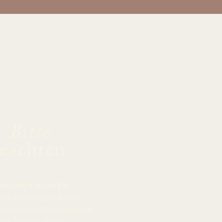
Bitte
eachten:
 WOCHEN VORHER
AHA/Glykolsäure/Retinol
arkes Sonnen/Sonnenbänke
kein Selbstbräuner