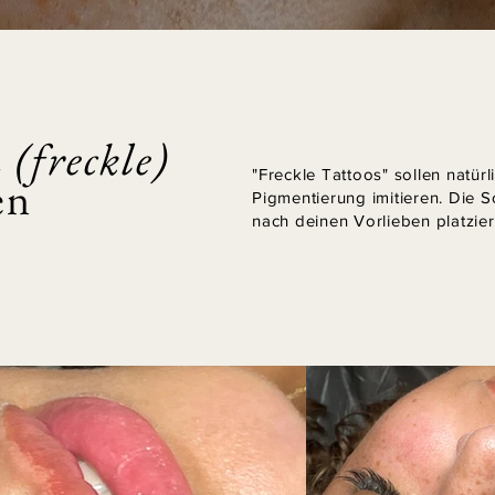
(freckle)
"Freckle Tattoos" sollen natür
en
Pigmentierung imitieren.
Die S
nach deinen Vorlieben platzie