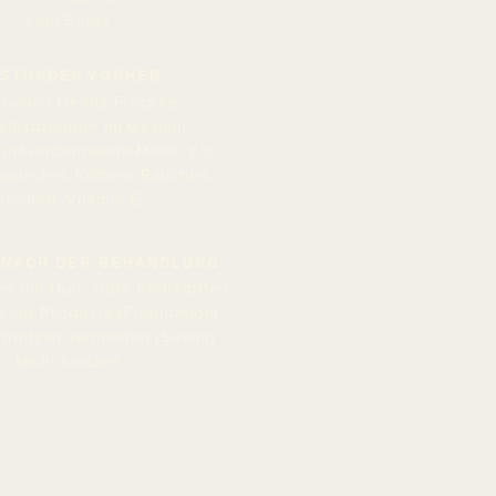
kein Botox
 STUNDEN VORHER
 neuen Henna Freckles
elbstbräuner im Gesicht
lutverdünnende Mittel, z.b.:
Ibuprofen, Koffein, Rauchen,
Alkohol, Vitamin E
G NACH DER BEHANDLUNG
s mit Duft- oder Farbstoffen
e-up-Produkte (Foundation)
chwitzen vermeiden (Sauna)
Nicht kratzen