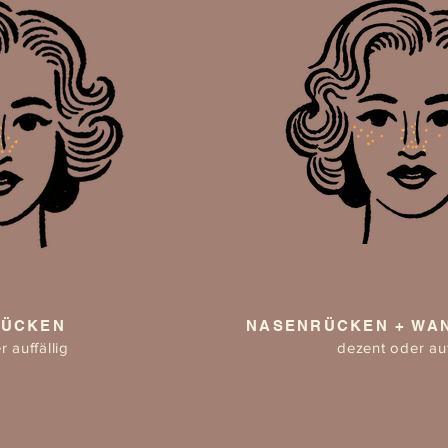
RÜCKEN
NASENRÜCKEN + WA
 auffällig
dezent oder auf