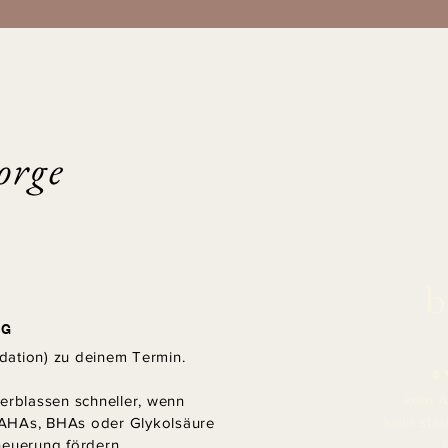
orge
b
NG
dation) zu deinem Termin.
4
kein 
rblassen schneller, wenn
kein st
 AHAs, BHAs oder Glykolsäure
neuerung fördern.